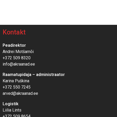
Kontakt
Peadirektor
Andrei Motšarnõi
+372 509 8320
info@akraanad.ee
Raamatupidaja – administraator
Karina Puškina
+372 550 7245
arved@akraanad.ee
Logistik
Liilia Lints
+372 509 8654