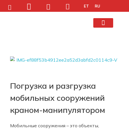
ET
RU
Цены/Машины
Приходи На Работу
Погрузка и разгрузка
мобильных сооружений
краном-манипулятором
Мобильные сооружения – это объекты,